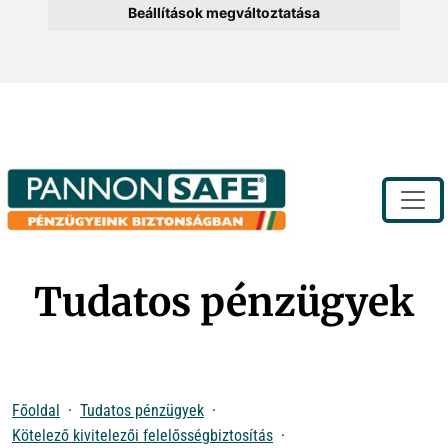
Beállítások megváltoztatása
Toggle
Tudatos pénzügyek
Főoldal
Tudatos pénzügyek
Kötelező kivitelezői felelősségbiztosítás