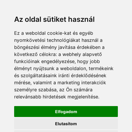
KÁRDOKTOR
ÜGYFÉLZÓNA
MUNKATÁRSAK
+36 70 380 8334
info@pannonsafe.hu
Az oldal sütiket használ
Ez a weboldal cookie-kat és egyéb
nyomkövetési technológiákat használ a
böngészési élmény javítása érdekében a
következő célokra:
a webhely alapvető
funkcióinak engedélyezése
,
hogy jobb
élményt nyújtsunk a weboldalon
,
termékeink
és szolgáltatásaink iránti érdeklődésének
mérése, valamint a marketing interakciók
személyre szabása
,
az Ön számára
relevánsabb hirdetések megjelenítése
.
Elfogadom
Elutasítom