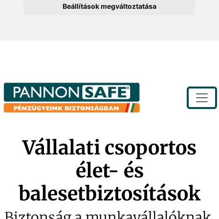
Beállítások megváltoztatása
Toggle
Vállalati csoportos
élet- és
balesetbiztosítások
Biztonság a munkavállalóknak,