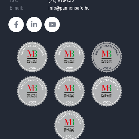
Fax:
(72) 998-226
E-mail:
info@pannonsafe.hu