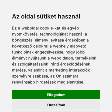
KÁRDOKTOR
ÜGYFÉLZÓNA
MUNKATÁRSAK
+36 70 380 8334
info@pannonsafe.hu
Az oldal sütiket használ
Ez a weboldal cookie-kat és egyéb
nyomkövetési technológiákat használ a
böngészési élmény javítása érdekében a
következő célokra:
a webhely alapvető
funkcióinak engedélyezése
,
hogy jobb
élményt nyújtsunk a weboldalon
,
termékeink
és szolgáltatásaink iránti érdeklődésének
mérése, valamint a marketing interakciók
személyre szabása
,
az Ön számára
relevánsabb hirdetések megjelenítése
.
Elfogadom
Elutasítom