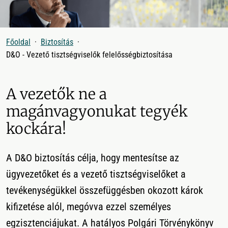
Főoldal
Biztosítás
D&O - Vezető tisztségviselők felelősségbiztosítása
A vezetők ne a
magánvagyonukat tegyék
kockára!
A D&O biztosítás célja, hogy mentesítse az
ügyvezetőket és a vezető tisztségviselőket a
tevékenységükkel összefüggésben okozott károk
kifizetése alól, megóvva ezzel személyes
egzisztenciájukat. A hatályos Polgári Törvénykönyv