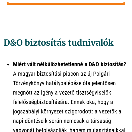
D&O biztosítás tudnivalók
Miért vált nélkülözhetetlenné a D&O biztosítás?
A magyar biztosítási piacon az új Polgári
Törvénykönyv hatálybalépése óta jelentősen
megnőtt az igény a vezető tisztségviselők
felelősségbiztosítására. Ennek oka, hogy a
jogszabályi környezet szigorodott: a vezetők a
napi döntéseik során nemcsak a társaság
vagyonát befolyásolják, hanem mulasztásaikkal