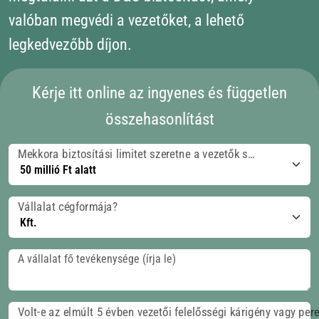
valóban megvédi a vezetőket, a lehető
legkedvezőbb díjon.
Kérje itt online az ingyenes és független
összehasonlítást
Mekkora biztosítási limitet szeretne a vezetők számára?
Vállalat cégformája?
A vállalat fő tevékenysége (írja le)
Volt-e az elmúlt 5 évben vezetői felelősségi kárigény vagy per