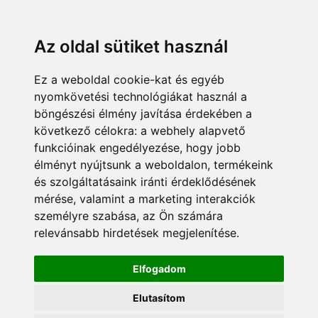
KÁRDOKTOR
ÜGYFÉLZÓNA
MUNKATÁRSAK
+36 70 380 8334
info@pannonsafe.hu
Az oldal sütiket használ
Ez a weboldal cookie-kat és egyéb
nyomkövetési technológiákat használ a
böngészési élmény javítása érdekében a
következő célokra:
a webhely alapvető
funkcióinak engedélyezése
,
hogy jobb
élményt nyújtsunk a weboldalon
,
termékeink
és szolgáltatásaink iránti érdeklődésének
mérése, valamint a marketing interakciók
személyre szabása
,
az Ön számára
relevánsabb hirdetések megjelenítése
.
Elfogadom
Elutasítom