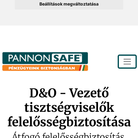
Beállítások megváltoztatása
Toggle
D&O - Vezető
tisztségviselők
felelősségbiztosítása
Átfogó felelősségbiztosítás,