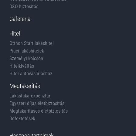
D&O biztosítás
Cafeteria
Hitel
Otthon Start lakáshitel
Piaci lakáshitelek
Személyi kölcsön
Hitelkiváltás
Hitel autóvásárláshoz
Megtakarítás
Lakástakarékpénztár
Egyszeri díjas életbiztosítás
Megtakarításos életbiztosítás
Befektetések
Hasznos tartalmak