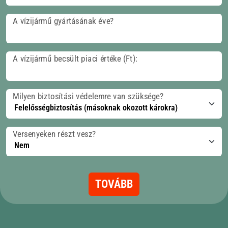
A vízijármű gyártásának éve?
A vízijármű becsült piaci értéke (Ft):
Milyen biztosítási védelemre van szüksége?
Versenyeken részt vesz?
TOVÁBB