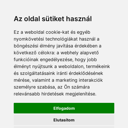
KÁRDOKTOR
ÜGYFÉLZÓNA
MUNKATÁRSAK
+36 70 380 8334
info@pannonsafe.hu
Az oldal sütiket használ
Ez a weboldal cookie-kat és egyéb
nyomkövetési technológiákat használ a
böngészési élmény javítása érdekében a
következő célokra:
a webhely alapvető
funkcióinak engedélyezése
,
hogy jobb
élményt nyújtsunk a weboldalon
,
termékeink
és szolgáltatásaink iránti érdeklődésének
mérése, valamint a marketing interakciók
személyre szabása
,
az Ön számára
relevánsabb hirdetések megjelenítése
.
Elfogadom
Elutasítom