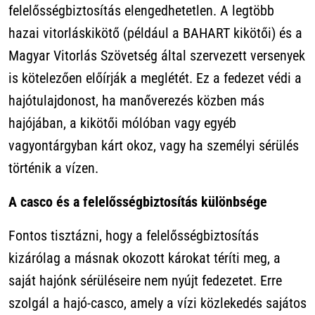
felelősségbiztosítás elengedhetetlen. A legtöbb
hazai vitorláskikötő (például a BAHART kikötői) és a
Magyar Vitorlás Szövetség által szervezett versenyek
is kötelezően előírják a meglétét. Ez a fedezet védi a
hajótulajdonost, ha manőverezés közben más
hajójában, a kikötői mólóban vagy egyéb
vagyontárgyban kárt okoz, vagy ha személyi sérülés
történik a vízen.
A casco és a felelősségbiztosítás különbsége
Fontos tisztázni, hogy a felelősségbiztosítás
kizárólag a másnak okozott károkat téríti meg, a
saját hajónk sérüléseire nem nyújt fedezetet. Erre
szolgál a hajó-casco, amely a vízi közlekedés sajátos