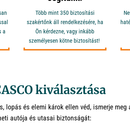
san
Több mint 350 biztosítási
Ne
ssal
szakértőnk áll rendelkezésére, ha
hat
s a
Ön kérdezne, vagy inkább
személyesen kötne biztosítást!
CASCO kiválasztása
, lopás és elemi károk ellen véd, ismerje meg 
heti autója és utasai biztonságát: