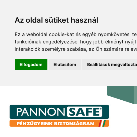
Az oldal sütiket használ
Ez a weboldal cookie-kat és egyéb nyomkövetési te
funkcióinak engedélyezése
,
hogy jobb élményt nyúj
interakciók személyre szabása
,
az Ön számára relev
Elfogadom
Elutasítom
Beállítások megváltozt