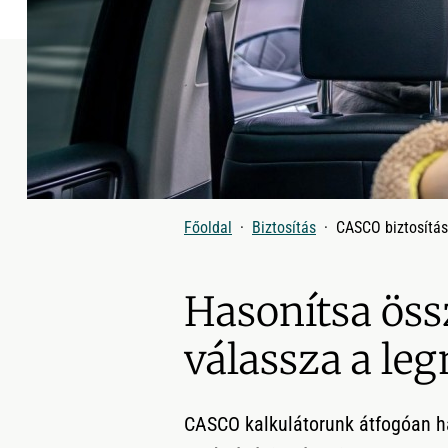
Főoldal
Biztosítás
CASCO biztosítás
Hasonítsa össz
válassza a le
CASCO kalkulátorunk átfogóan has