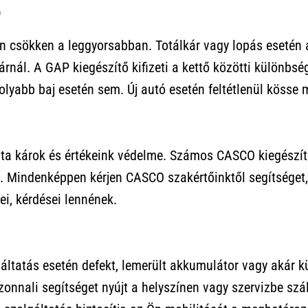
)
n csökken a leggyorsabban. Totálkár vagy lopás esetén a 
árnál. A GAP kiegészítő kifizeti a kettő közötti különbsé
yabb baj esetén sem. Új autó esetén feltétlenül kösse m
zta károk és értékeink védelme. Számos CASCO kiegészít
. Mindenképpen kérjen CASCO szakértőinktől segítséget,
ei, kérdései lennének.
gáltatás esetén defekt, lemerült akkumulátor vagy akár 
onnali segítséget nyújt a helyszínen vagy szervizbe szál