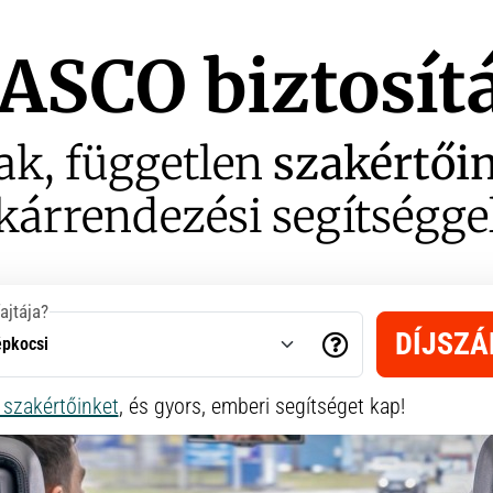
ASCO biztosít
ak, független
szakértői
kárrendezési segítségge
ajtája?
DÍJSZÁ
szakértőinket
, és gyors, emberi segítséget kap!