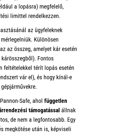
ldául a lopásra) megfelelő,
ési limittel rendelkezzen.
asztásánál az ügyfeleknek
l mérlegelniük. Különösen
 az az összeg, amelyet kár esetén
 a kárösszegből). Fontos
 feltételekkel térít lopás esetén
dszert vár el), és hogy kínál-e
b gépjárművekre.
a Pannon-Safe, ahol
független
kárrendezési támogatással
állnak
ntos, de nem a legfontosabb. Egy
s megkötése után is, képviseli