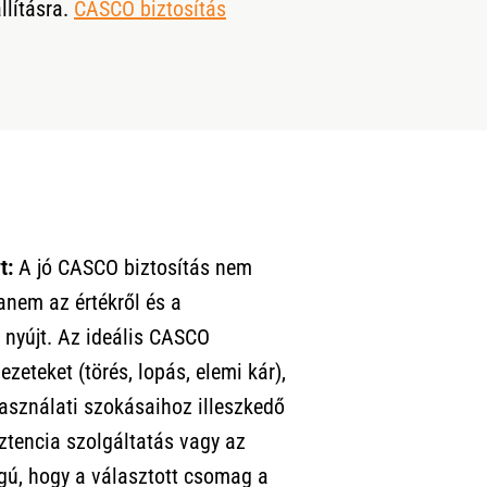
llításra.
CASCO biztosítás
t:
A jó CASCO biztosítás nem
anem az értékről és a
s nyújt. Az ideális CASCO
zeteket (törés, lopás, elemi kár),
asználati szokásaihoz illeszkedő
sztencia szolgáltatás vagy az
ágú, hogy a választott csomag a