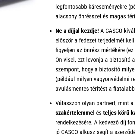
legfontosabb káreseményekre (pé
alacsony önrésszel és magas térít
Ne a díjjal kezdje!
A CASCO kivál
először a fedezet terjedelmét kel
figyeljen az önrész mértékére (ez
Ön visel, ezt levonja a biztosító
szempont, hogy a biztosító milyen
(például milyen vagyonvédelmi ren
avulásmentes térítést a fiatalab
Válasszon olyan partnert, mint 
szakértelemmel
és
teljes körű 
rendelkezésére. A kedvező díj fo
jó CASCO alkusz segít a szerződé