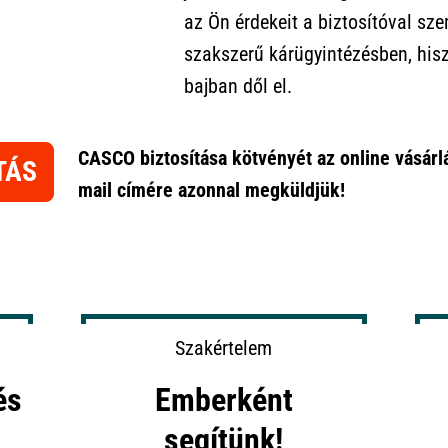
az Ön érdekeit a biztosítóval sz
szakszerű kárügyintézésben, hisz
bajban dől el.
CASCO biztosítása kötvényét az online vásárl
TÁS
mail címére azonnal megküldjük!
Szakértelem
és
Emberként
segítünk!