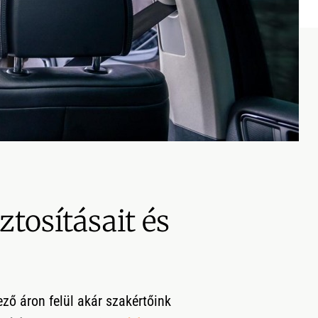
tosításait és
ző áron felül akár szakértőink