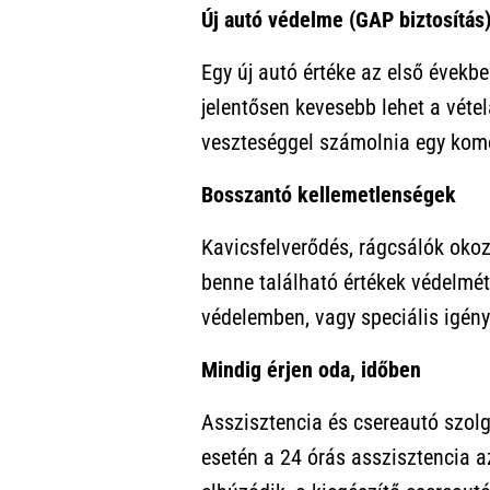
Új autó védelme (GAP biztosítás
Egy új autó értéke az első évekbe
jelentősen kevesebb lehet a vétel
veszteséggel számolnia egy komol
Bosszantó kellemetlenségek
Kavicsfelverődés, rágcsálók oko
benne található értékek védelmét
védelemben, vagy speciális igény
Mindig érjen oda, időben
Asszisztencia és csereautó szol
esetén a 24 órás asszisztencia az