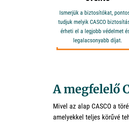
Ismerjük a biztosítókat, ponto
tudjuk melyik CASCO biztosítá
érheti el a legjobb védelmet é
legalacsonyabb díjat.
A megfelelő 
Mivel az alap CASCO a törés
amelyekkel teljes körűvé te