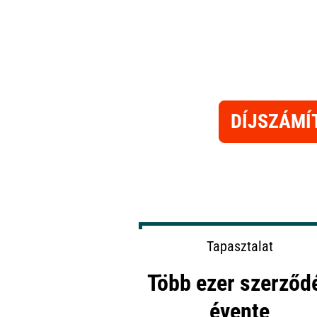
DÍJSZÁMÍ
Tapasztalat
Több ezer szerződ
évente