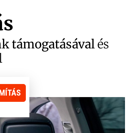
ás
nk támogatásával
és
l
MÍTÁS