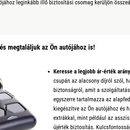
tójához leginkább illő biztosítási csomag kerüljön összeá
és megtaláljuk az Ön autójához is!
Keresse a legjobb ár-érték arány
csupán az alacsony díjról szól, h
biztonságról, amit a szolgáltatá
egyszerre tartalmazza az alapfede
kiegészítve az Ön autójához és h
extrákkal, mint például az asszi
újérték biztosítás. Kulcsfontoss