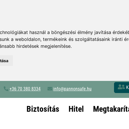
chnológiákat használ a böngészési élmény javítása érdeké
tsunk a weboldalon
,
termékeink és szolgáltatásaink iránti 
ánsabb hirdetések megjelenítése
.
atása
K
+36 70 380 8334
info@pannonsafe.hu
Biztosítás
Hitel
Megtakarít