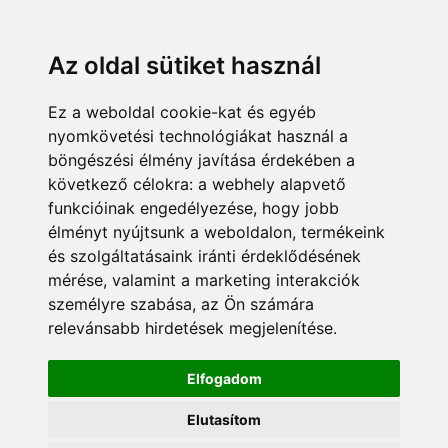
KÁRDOKTOR
ÜGYFÉLZÓNA
MUNKATÁRSAK
+36 70 380 8334
info@pannonsafe.hu
Az oldal sütiket használ
Ez a weboldal cookie-kat és egyéb
nyomkövetési technológiákat használ a
böngészési élmény javítása érdekében a
következő célokra:
a webhely alapvető
funkcióinak engedélyezése
,
hogy jobb
élményt nyújtsunk a weboldalon
,
termékeink
és szolgáltatásaink iránti érdeklődésének
mérése, valamint a marketing interakciók
személyre szabása
,
az Ön számára
relevánsabb hirdetések megjelenítése
.
Elfogadom
Elutasítom