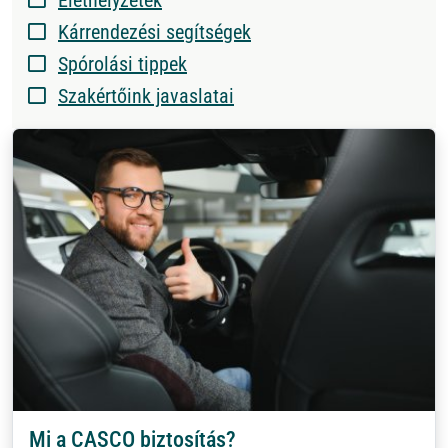
Élethelyzetek
Kárrendezési segítségek
Spórolási tippek
Szakértőink javaslatai
Mi a CASCO biztosítás?