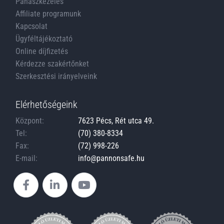
Panaszkezelés
Affiliate programunk
Kapcsolat
Ügyféltájékoztató
Online díjfizetés
Kérdezze szakértőnket
Szerkesztési irányelveink
Elérhetőségeink
Központ:
7623 Pécs, Rét utca 49.
Tel:
(70) 380-8334
Fax:
(72) 998-226
E-mail:
info@pannonsafe.hu