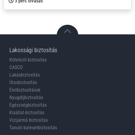
3 perc olvasás
Lakossági biztosítás
Kötelező biztosítás
CASCO
Lakásbiztosítás
Utasbiztosítás
Életbiztosítások
Nyugdíjbiztosítás
Egészségbiztosítás
Kisállat-biztosítás
Vízijármű biztosítás
Tanuló balesetbiztosítás