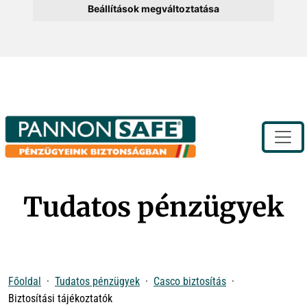
Beállítások megváltoztatása
Toggle
Tudatos pénzügyek
Főoldal
Tudatos pénzügyek
Casco biztosítás
Biztosítási tájékoztatók