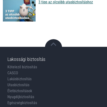
3 tipp az olcsóbb utasbiztosításhoz
Lakossági biztosítás
Kötelező biztosítás
CASCO
Lakásbiztosítás
Utasbiztosítás
Életbiztosítások
Nyugdíjbiztosítás
Egészségbiztosítás