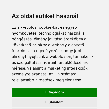
KÁRDOKTOR
ÜGYFÉLZÓNA
MUNKATÁRSAK
+36 70 380 8334
info@pannonsafe.hu
Az oldal sütiket használ
Ez a weboldal cookie-kat és egyéb
nyomkövetési technológiákat használ a
böngészési élmény javítása érdekében a
következő célokra:
a webhely alapvető
funkcióinak engedélyezése
,
hogy jobb
élményt nyújtsunk a weboldalon
,
termékeink
és szolgáltatásaink iránti érdeklődésének
mérése, valamint a marketing interakciók
személyre szabása
,
az Ön számára
relevánsabb hirdetések megjelenítése
.
Elfogadom
Elutasítom