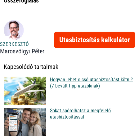
Összefoglalás
Utasbiztosítás kalkulátor
SZERKESZTŐ
Marosvölgyi Péter
Kapcsolódó tartalmak
Hogyan lehet olcsó utasbiztosítást kötni?
(7 bevált tipp utazóknak)
Sokat spórolhatsz a megfelelő
utasbiztosítással