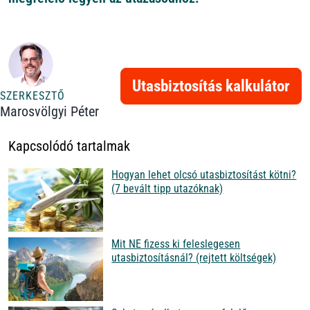
Utasbiztosítás kalkulátor
SZERKESZTŐ
Marosvölgyi Péter
Kapcsolódó tartalmak
Hogyan lehet olcsó utasbiztosítást kötni?
(7 bevált tipp utazóknak)
Mit NE fizess ki feleslegesen
utasbiztosításnál? (rejtett költségek)