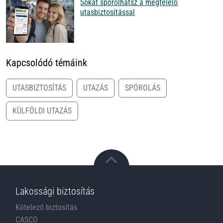
Sokat spórolhatsz a megfelelő
utasbiztosítással
Kapcsolódó témáink
UTASBIZTOSÍTÁS
UTAZÁS
SPÓROLÁS
KÜLFÖLDI UTAZÁS
Lakossági biztosítás
Kötelező biztosítás
CASCO