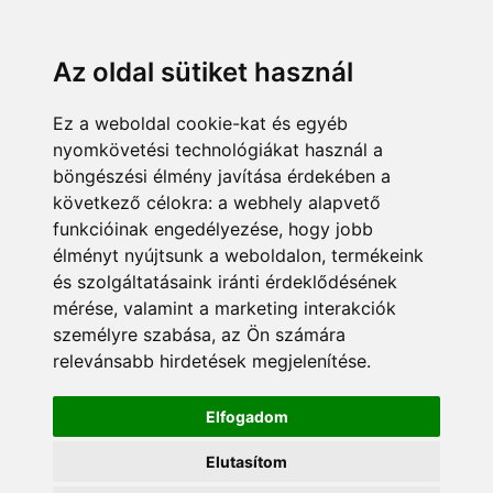
KÁRDOKTOR
ÜGYFÉLZÓNA
MUNKATÁRSAK
+36 70 380 8334
info@pannonsafe.hu
Az oldal sütiket használ
Ez a weboldal cookie-kat és egyéb
nyomkövetési technológiákat használ a
böngészési élmény javítása érdekében a
következő célokra:
a webhely alapvető
funkcióinak engedélyezése
,
hogy jobb
élményt nyújtsunk a weboldalon
,
termékeink
és szolgáltatásaink iránti érdeklődésének
mérése, valamint a marketing interakciók
személyre szabása
,
az Ön számára
relevánsabb hirdetések megjelenítése
.
Elfogadom
Elutasítom