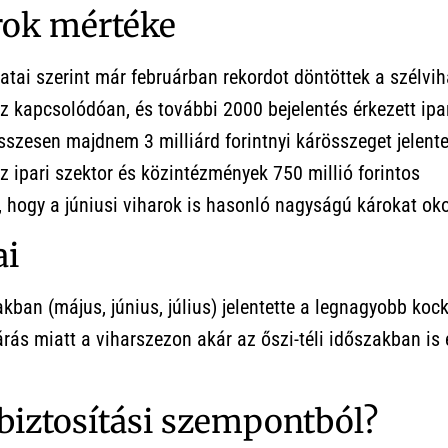
rok mértéke
tai szerint már februárban rekordot döntöttek a szélvih
z kapcsolódóan, és további 2000 bejelentés érkezett ipa
szesen majdnem 3 milliárd forintnyi kárösszeget jelentet
az ipari szektor és közintézmények 750 millió forintos
 hogy a júniusi viharok is hasonló nagyságú károkat ok
ai
ban (május, június, július) jelentette a legnagyobb koc
ás miatt a viharszezon akár az őszi-téli időszakban is 
biztosítási szempontból?