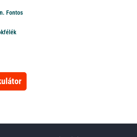
an. Fontos
okfélék
kulátor