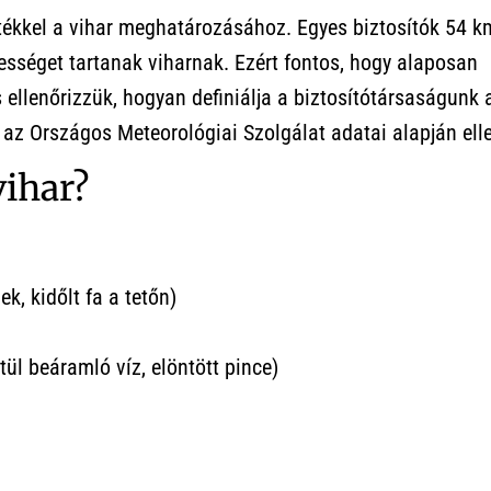
ékkel a vihar meghatározásához. Egyes biztosítók 54 k
sséget tartanak viharnak. Ezért fontos, hogy alaposan
 ellenőrizzük, hogyan definiálja a biztosítótársaságunk a
 az Országos Meteorológiai Szolgálat adatai alapján elle
vihar?
k, kidőlt fa a tetőn)
ül beáramló víz, elöntött pince)