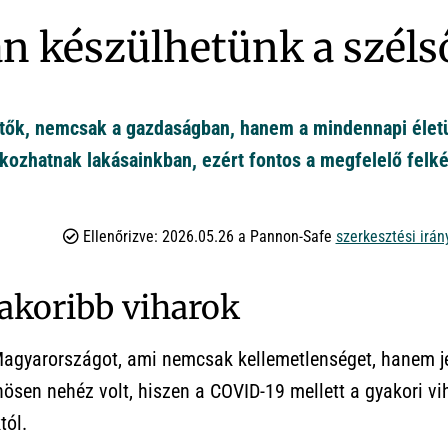
 készülhetünk a szélső
etők, nemcsak a gazdaságban, hanem a mindennapi élet
okozhatnak lakásainkban, ezért fontos a megfelelő felk
Ellenőrizve: 2026.05.26 a Pannon-Safe
szerkesztési irán
yakoribb viharok
 Magyarországot, ami nemcsak kellemetlenséget, hanem j
nösen nehéz volt, hiszen a COVID-19 mellett a gyakori vi
tól.