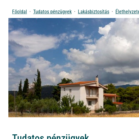
Főoldal
Tudatos pénzügyek
Lakásbiztosítás
Élethelyzet
Tudatos pénzügyek