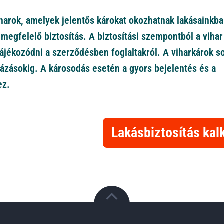
iharok, amelyek jelentős károkat okozhatnak lakásainkb
megfelelő biztosítás. A biztosítási szempontból a vihar
ájékozódni a szerződésben foglaltakról. A viharkárok s
eázásokig. A károsodás esetén a gyors bejelentés és a
ez.
Lakásbiztosítás kal