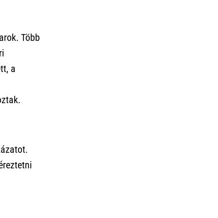
arok. Több
ri
t, a
oztak.
kázatot.
éreztetni