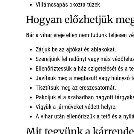
Villámcsapás okozta tűzek
Hogyan előzhetjük meg
Bár a vihar ereje ellen nem tudunk teljesen 
Zárjuk be az ajtókat és ablakokat.
Szereljünk fel redőnyt vagy más védőfels
Ellenőriztessük a ház szigetelését és a t
Javítsuk meg a meglazult vagy hiányzó t
Tisztítsuk meg az ereszcsatornát.
Pakoljuk el a szabadban hagyott tárgyaka
Vigyük a járműveket védett helyre.
A vihar után ellenőrizzük a tető és a nyíl
Mit tegyünk a kárrend