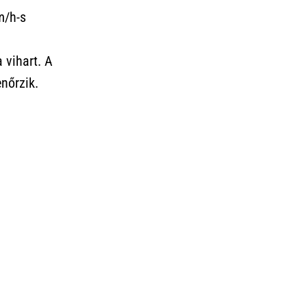
m/h-s
 vihart. A
nőrzik.