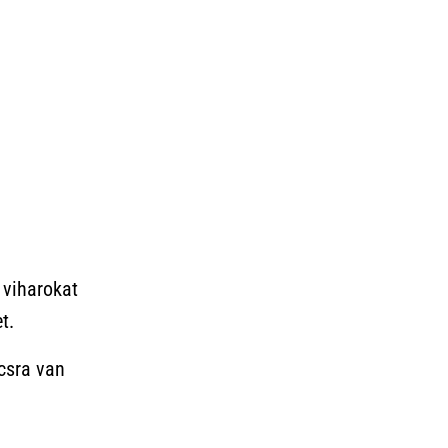
 viharokat
t.
csra van