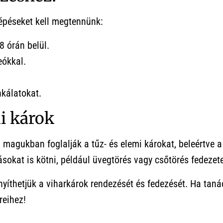
lépéseket kell megtennünk:
8 órán belül.
eókkal.
kálatokat.
i károk
magukban foglalják a tűz- és elemi károkat, beleértve a
ásokat is kötni, például üvegtörés vagy csőtörés fedezete
yíthetjük a viharkárok rendezését és fedezését. Ha taná
reihez!