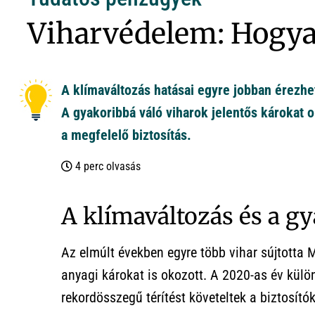
Viharvédelem: Hogyan
A klímaváltozás hatásai egyre jobban érezh
A gyakoribbá váló viharok jelentős károkat 
a megfelelő biztosítás.
4 perc olvasás
A klímaváltozás és a g
Az elmúlt években egyre több vihar sújtotta
anyagi károkat is okozott. A 2020-as év külö
rekordösszegű térítést követeltek a biztosítók