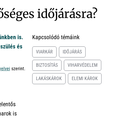
séges időjárásra?
ünkben is.
Kapcsolódó témáink
észülés és
VIARKÁR
IDŐJÁRÁS
BIZTOSÍTÁS
VIHARVÉDELEM
yelvei
szerint.
LAKÁSKÁROK
ELEMI KÁROK
elentős
harok is