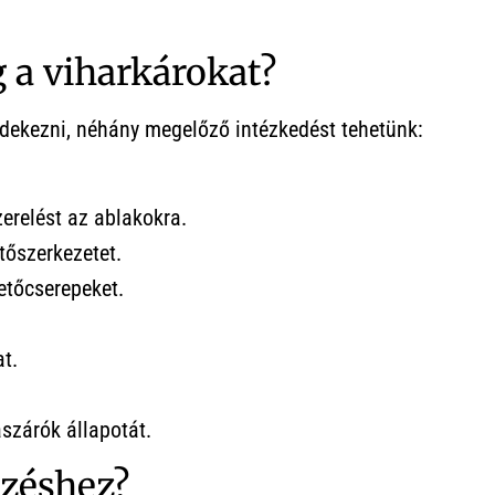
 a viharkárokat?
védekezni, néhány megelőző intézkedést tehetünk:
zerelést az ablakokra.
etőszerkezetet.
etőcserepeket.
t.
ászárók állapotát.
ezéshez?