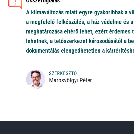
Összefoglalás
A klímaváltozás miatt egyre gyakoribbak a v
a megfelelő felkészülés, a ház védelme és a 
meghatározása eltérő lehet, ezért érdemes t
lehetnek, a tetőszerkezet károsodásától a b
dokumentálás elengedhetetlen a kártérítésh
SZERKESZTŐ
Marosvölgyi Péter