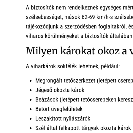
A biztosítók nem rendelkeznek egységes mért
szélsebességet, mások 62-69 km/h-s szélsebe
tájékozódjunk a szerződésben foglaltakról, és
viharos körülményeket a biztosítók általában
Milyen károkat okoz a 
A viharkárok sokfélék lehetnek, például:
Megrongált tetőszerkezet (letépett cserepe
Jégeső okozta károk
Beázások (letépett tetőcserepeken kereszt
Betört üvegfelületek
Leszakított nyílászárók
Szél által felkapott tárgyak okozta károk