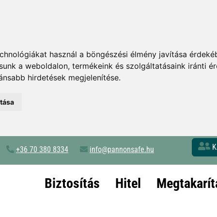
chnológiákat használ a böngészési élmény javítása érdeké
tsunk a weboldalon
,
termékeink és szolgáltatásaink iránti 
ánsabb hirdetések megjelenítése
.
atása
K
+36 70 380 8334
info@pannonsafe.hu
Biztosítás
Hitel
Megtakarít