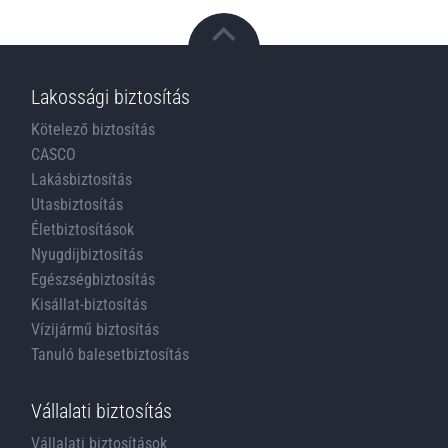
Lakossági biztosítás
Kötelező biztosítás
CASCO
Lakásbiztosítás
Utasbiztosítás
Életbiztosítások
Nyugdíjbiztosítás
Egészségbiztosítás
Kisállat-biztosítás
Vízijármű biztosítás
Tanuló balesetbiztosítás
Vállalati biztosítás
Vállalati biztosítások