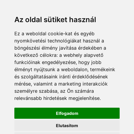
KÁRDOKTOR
ÜGYFÉLZÓNA
MUNKATÁRSAK
+36 70 380 8334
info@pannonsafe.hu
Az oldal sütiket használ
Ez a weboldal cookie-kat és egyéb
nyomkövetési technológiákat használ a
böngészési élmény javítása érdekében a
következő célokra:
a webhely alapvető
funkcióinak engedélyezése
,
hogy jobb
élményt nyújtsunk a weboldalon
,
termékeink
és szolgáltatásaink iránti érdeklődésének
mérése, valamint a marketing interakciók
személyre szabása
,
az Ön számára
relevánsabb hirdetések megjelenítése
.
Elfogadom
Elutasítom