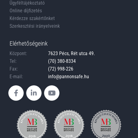
Ügyféltájékoztató
Online díjfizetés
Kérdezze szakértőnket
Szerkesztési irányelveink
Elérhetőségeink
Központ:
7623 Pécs, Rét utca 49.
Tel:
(70) 380-8334
Fax:
(72) 998-226
E-mail:
info@pannonsafe.hu