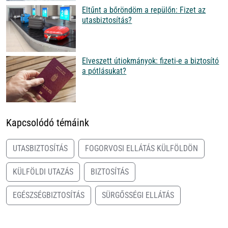
Eltűnt a bőröndöm a repülőn: Fizet az
utasbiztosítás?
Elveszett útiokmányok: fizeti-e a biztosító
a pótlásukat?
Kapcsolódó témáink
UTASBIZTOSÍTÁS
FOGORVOSI ELLÁTÁS KÜLFÖLDÖN
KÜLFÖLDI UTAZÁS
BIZTOSÍTÁS
EGÉSZSÉGBIZTOSÍTÁS
SÜRGŐSSÉGI ELLÁTÁS