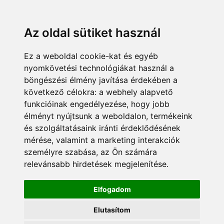
KÁRDOKTOR
ÜGYFÉLZÓNA
MUNKATÁRSAK
+36 70 380 8334
info@pannonsafe.hu
Az oldal sütiket használ
Ez a weboldal cookie-kat és egyéb
nyomkövetési technológiákat használ a
böngészési élmény javítása érdekében a
következő célokra:
a webhely alapvető
funkcióinak engedélyezése
,
hogy jobb
élményt nyújtsunk a weboldalon
,
termékeink
és szolgáltatásaink iránti érdeklődésének
mérése, valamint a marketing interakciók
személyre szabása
,
az Ön számára
relevánsabb hirdetések megjelenítése
.
Elfogadom
Elutasítom