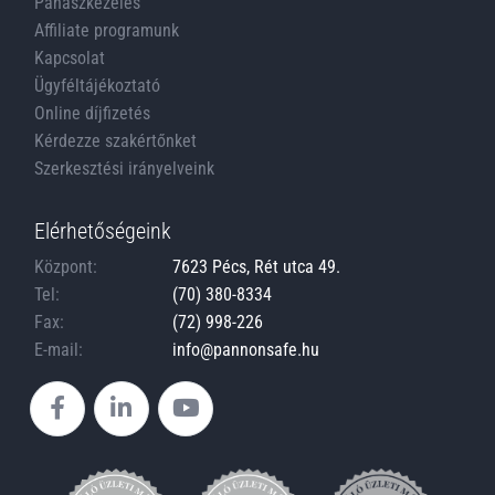
Panaszkezelés
Affiliate programunk
Kapcsolat
Ügyféltájékoztató
Online díjfizetés
Kérdezze szakértőnket
Szerkesztési irányelveink
Elérhetőségeink
Központ:
7623 Pécs, Rét utca 49.
Tel:
(70) 380-8334
Fax:
(72) 998-226
E-mail:
info@pannonsafe.hu