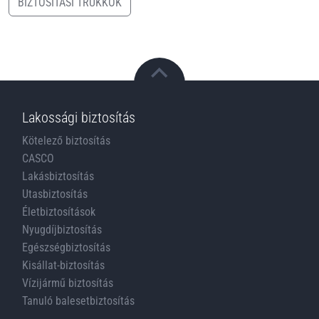
BIZTOSÍTÁSI TRÜKKÖK
Lakossági biztosítás
Kötelező biztosítás
CASCO
Lakásbiztosítás
Utasbiztosítás
Életbiztosítások
Nyugdíjbiztosítás
Egészségbiztosítás
Kisállat-biztosítás
Vízijármű biztosítás
Tanuló balesetbiztosítás