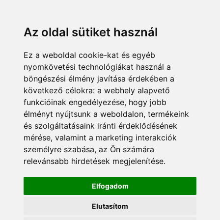
KÁRDOKTOR
ÜGYFÉLZÓNA
MUNKATÁRSAK
+36 70 380 8334
info@pannonsafe.hu
Az oldal sütiket használ
Ez a weboldal cookie-kat és egyéb
nyomkövetési technológiákat használ a
böngészési élmény javítása érdekében a
következő célokra:
a webhely alapvető
funkcióinak engedélyezése
,
hogy jobb
élményt nyújtsunk a weboldalon
,
termékeink
és szolgáltatásaink iránti érdeklődésének
mérése, valamint a marketing interakciók
személyre szabása
,
az Ön számára
relevánsabb hirdetések megjelenítése
.
Elfogadom
Elutasítom