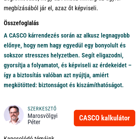
megbízásából jár el, azaz őt képviseli.
Összefoglalás
A CASCO kárrendezés során az alkusz legnagyobb
előnye, hogy nem hagy egyedül egy bonyolult és
sokszor stresszes helyzetben. Segít eligazodni,
gyorsítja a folyamatot, és képviseli az érdekeidet –
így a biztosítás valóban azt nyújtja, amiért
megkötötted: biztonságot és kiszámíthatóságot.
SZERKESZTŐ
Marosvölgyi
CASCO kalkulátor
Péter
Kapcsolódó témáink