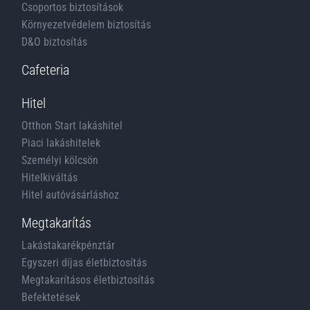
Csoportos biztosítások
Környezetvédelem biztosítás
D&O biztosítás
Cafeteria
Hitel
Otthon Start lakáshitel
Piaci lakáshitelek
Személyi kölcsön
Hitelkiváltás
Hitel autóvásárláshoz
Megtakarítás
Lakástakarékpénztár
Egyszeri díjas életbiztosítás
Megtakarításos életbiztosítás
Befektetések