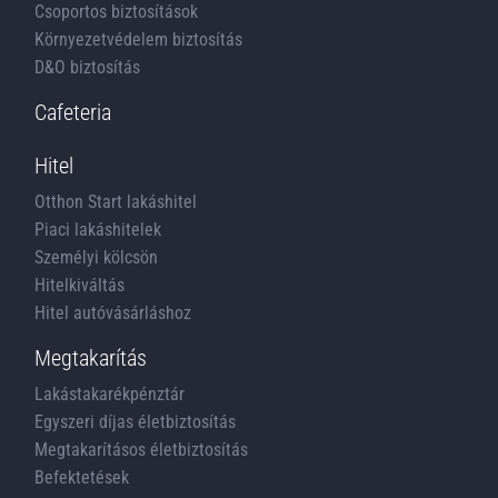
Csoportos biztosítások
Környezetvédelem biztosítás
D&O biztosítás
Cafeteria
Hitel
Otthon Start lakáshitel
Piaci lakáshitelek
Személyi kölcsön
Hitelkiváltás
Hitel autóvásárláshoz
Megtakarítás
Lakástakarékpénztár
Egyszeri díjas életbiztosítás
Megtakarításos életbiztosítás
Befektetések