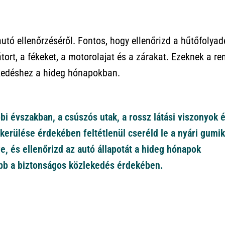
autó ellenőrzéséről. Fontos, hogy ellenőrizd a hűtőfolyad
ort, a fékeket, a motorolajat és a zárakat. Ezeknek a r
ekedéshez a hideg hónapokban.
öbbi évszakban, a csúszós utak, a rossz látási viszonyok 
erülése érdekében feltétlenül cseréld le a nyári gumika
e, és ellenőrizd az autó állapotát a hideg hónapok
bb a biztonságos közlekedés érdekében.