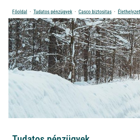
Főoldal
Tudatos pénzügyek
Casco biztositas
Élethelyze
Tudatos pénzügyek