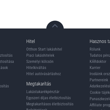
Hitel
Hasznos t
Otthon Start lakáshitel
Rólunk
iztosítás
Piaci lakáshitelek
Tudatos pén
ztosítása
Személyi kölcsön
KÁRdoktor
tások
Hitelkiváltás
Karrier
Hitel autóvásárláshoz
Irodáink ors
Partnereink
Megtakarítás
osítás
Adatkezelési
Lakástakarékpénztár
Cookie tájék
Egyszeri díjas életbiztosítás
Panaszkezel
Megtakarításos életbiztosítás
Affiliate pr