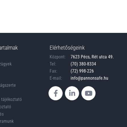
artalmak
Elérhetőségeink
Központ:
7623 Pécs, Rét utca 49.
zügyek
Tel:
(70) 380-8334
Fax:
(72) 998-226
E-mail:
info@pannonsafe.hu
zágszerte
 tájékoztató
oztató
és
ogramunk