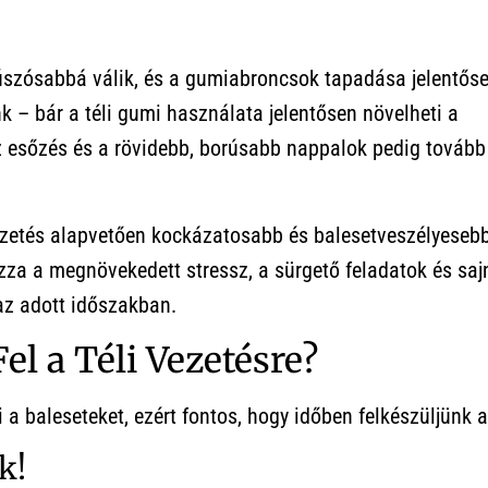
súszósabbá válik, és a gumiabroncsok tapadása jelentőse
k – bár a téli gumi használata jelentősen növelheti a
z esőzés és a rövidebb, borúsabb nappalok pedig tovább 
vezetés alapvetően kockázatosabb és balesetveszélyesebb
ozza a megnövekedett stressz, a sürgető feladatok és saj
az adott időszakban.
l a Téli Vezetésre?
a baleseteket, ezért fontos, hogy időben felkészüljünk a
k!