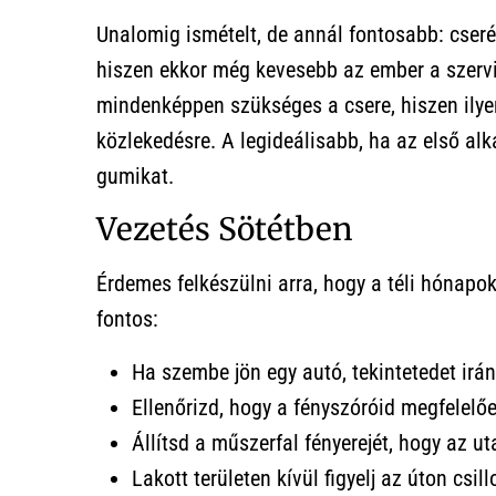
Unalomig ismételt, de annál fontosabb: cseré
hiszen ekkor még kevesebb az ember a szerv
mindenképpen szükséges a csere, hiszen ilye
közlekedésre. A legideálisabb, ha az első al
gumikat.
Vezetés Sötétben
Érdemes felkészülni arra, hogy a téli hónapo
fontos:
Ha szembe jön egy autó, tekintetedet irán
Ellenőrizd, hogy a fényszóróid megfelelőe
Állítsd a műszerfal fényerejét, hogy az u
Lakott területen kívül figyelj az úton csi