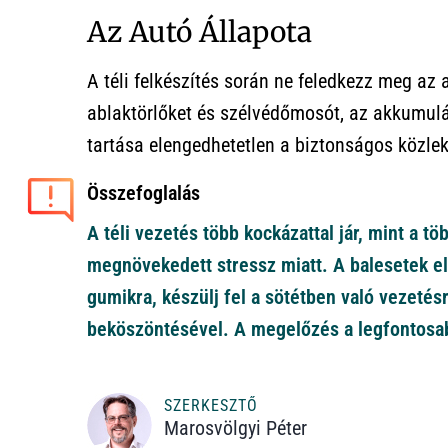
Az Autó Állapota
A téli felkészítés során ne feledkezz meg az 
ablaktörlőket és szélvédőmosót, az akkumulát
tartása elengedhetetlen a biztonságos közl
Összefoglalás
A téli vezetés több kockázattal jár, mint a t
megnövekedett stressz miatt. A balesetek elk
gumikra, készülj fel a sötétben való vezetésr
beköszöntésével. A megelőzés a legfontosa
SZERKESZTŐ
Marosvölgyi Péter