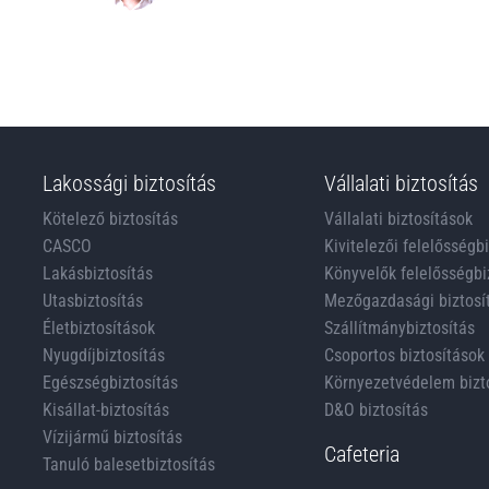
Lakossági biztosítás
Vállalati biztosítás
Kötelező biztosítás
Vállalati biztosítások
CASCO
Kivitelezői felelősségb
Lakásbiztosítás
Könyvelők felelősségbi
Utasbiztosítás
Mezőgazdasági biztosí
Életbiztosítások
Szállítmánybiztosítás
Nyugdíjbiztosítás
Csoportos biztosítások
Egészségbiztosítás
Környezetvédelem bizt
Kisállat-biztosítás
D&O biztosítás
Vízijármű biztosítás
Cafeteria
Tanuló balesetbiztosítás