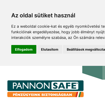
Az oldal sütiket használ
Ez a weboldal cookie-kat és egyéb nyomkövetési te
funkcióinak engedélyezése
,
hogy jobb élményt nyúj
interakciók személyre szabása
,
az Ön számára relev
Elfogadom
Elutasítom
Beállítások megváltozt