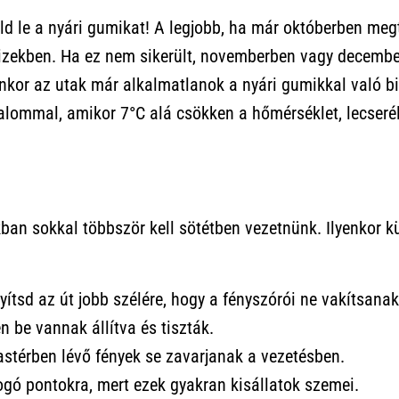
ld le a nyári gumikat! A legjobb, ha már októberben meg
izekben. Ha ez nem sikerült, novemberben vagy decemb
nkor az utak már alkalmatlanok a nyári gumikkal való b
kalommal, amikor 7°C alá csökken a hőmérséklet, lecserél
kban sokkal többször kell sötétben vezetnünk. Ilyenkor 
yítsd az út jobb szélére, hogy a fényszórói ne vakítsanak
n be vannak állítva és tiszták.
tastérben lévő fények se zavarjanak a vezetésben.
llogó pontokra, mert ezek gyakran kisállatok szemei.