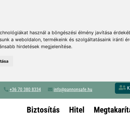
chnológiákat használ a böngészési élmény javítása érdeké
tsunk a weboldalon
,
termékeink és szolgáltatásaink iránti 
ánsabb hirdetések megjelenítése
.
atása
K
+36 70 380 8334
info@pannonsafe.hu
Biztosítás
Hitel
Megtakarít