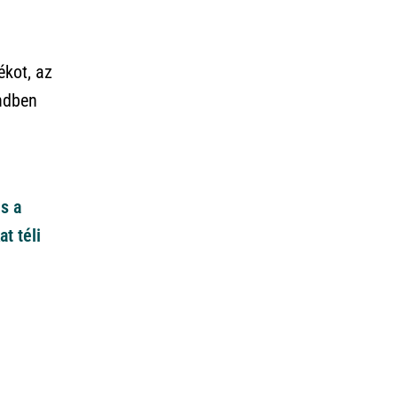
ékot, az
endben
és a
t téli