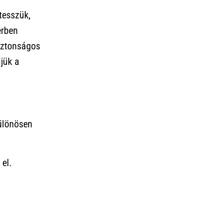
tesszük,
erben
iztonságos
jük a
különösen
 el.