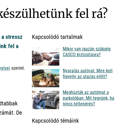
készülhetünk fel rá?
 a stressz
Kapcsolódó tartalmak
nk fel a
Mikor van igazán szükség
CASCO biztosításra?
yelvei
szerint.
Nyaralás autóval: Mire kell
figyelni az utazás előtt?
Meghúzták az autómat a
parkolóban: Mit tegyünk, ha
adtabbak
nincs tettenérés?
számát. De
Kapcsolódó témáink