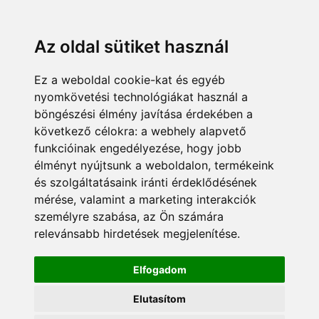
KÁRDOKTOR
ÜGYFÉLZÓNA
MUNKATÁRSAK
+36 70 380 8334
info@pannonsafe.hu
Az oldal sütiket használ
Ez a weboldal cookie-kat és egyéb
nyomkövetési technológiákat használ a
böngészési élmény javítása érdekében a
következő célokra:
a webhely alapvető
funkcióinak engedélyezése
,
hogy jobb
élményt nyújtsunk a weboldalon
,
termékeink
és szolgáltatásaink iránti érdeklődésének
mérése, valamint a marketing interakciók
személyre szabása
,
az Ön számára
relevánsabb hirdetések megjelenítése
.
Elfogadom
Elutasítom