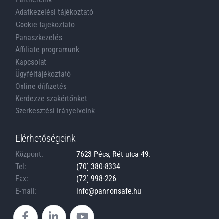
Adatkezelési tájékoztató
Cookie tájékoztató
Panaszkezelés
Affiliate programunk
Kapcsolat
Ügyféltájékoztató
Online díjfizetés
Kérdezze szakértőnket
Szerkesztési irányelveink
Elérhetőségeink
Központ:
7623 Pécs, Rét utca 49.
Tel:
(70) 380-8334
Fax:
(72) 998-226
E-mail:
info@pannonsafe.hu