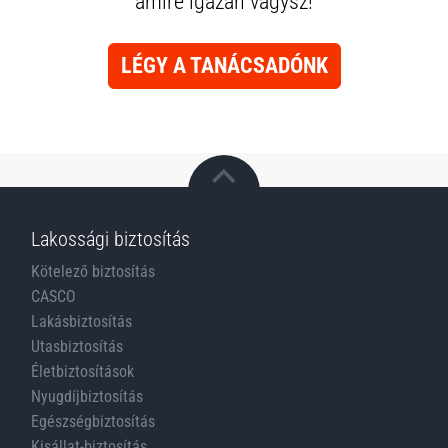
amire igazán vágysz!
LÉGY A TANÁCSADÓNK
Lakossági biztosítás
Kötelező biztosítás
CASCO
Lakásbiztosítás
Utasbiztosítás
Életbiztosítások
Nyugdíjbiztosítás
Egészségbiztosítás
Kisállat-biztosítás