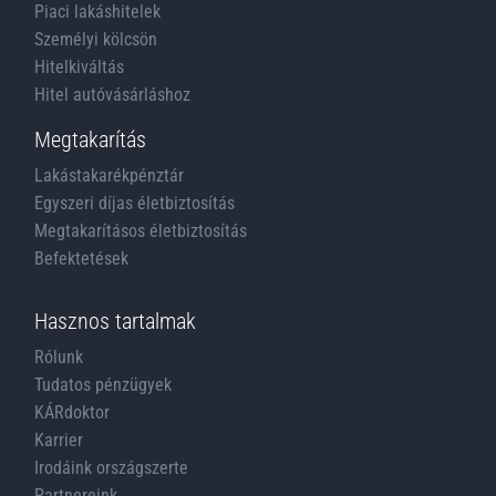
Piaci lakáshitelek
Személyi kölcsön
Hitelkiváltás
Hitel autóvásárláshoz
Megtakarítás
Lakástakarékpénztár
Egyszeri díjas életbiztosítás
Megtakarításos életbiztosítás
Befektetések
Hasznos tartalmak
Rólunk
Tudatos pénzügyek
KÁRdoktor
Karrier
Irodáink országszerte
Partnereink