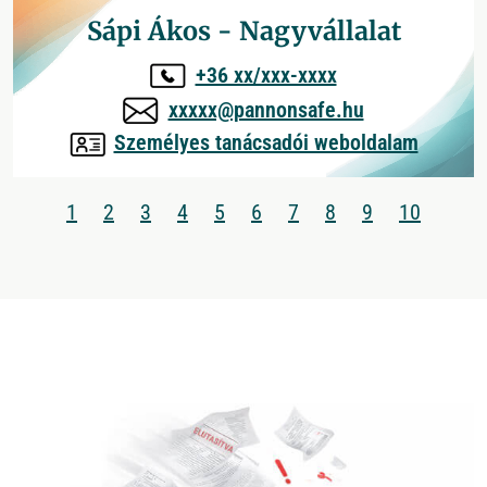
Sápi Ákos - Nagyvállalat
+36 xx/xxx-xxxx
xxxxx@pannonsafe.hu
Személyes tanácsadói weboldalam
1
2
3
4
5
6
7
8
9
10