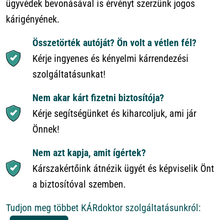
ügyvédek bevonásával is érvényt szerzünk jogos
kárigényének.
Összetörték autóját? Ön volt a vétlen fél?
Kérje ingyenes és kényelmi kárrendezési
szolgáltatásunkat!
Nem akar kárt fizetni biztosítója?
Kérje segítségünket és kiharcoljuk, ami jár
Önnek!
Nem azt kapja, amit ígértek?
Kárszakértőink átnézik ügyét és képviselik Önt
a biztosítóval szemben.
Tudjon meg többet KÁRdoktor szolgáltatásunkról: