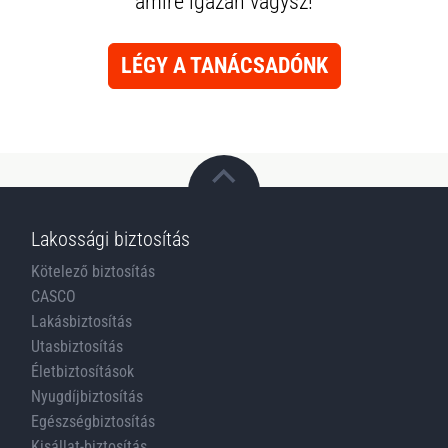
amire igazán vágysz!
LÉGY A TANÁCSADÓNK
Lakossági biztosítás
Kötelező biztosítás
CASCO
Lakásbiztosítás
Utasbiztosítás
Életbiztosítások
Nyugdíjbiztosítás
Egészségbiztosítás
Kisállat-biztosítás