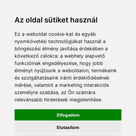
KÁRDOKTOR
ÜGYFÉLZÓNA
MUNKATÁRSAK
+36 70 380 8334
info@pannonsafe.hu
Az oldal sütiket használ
Ez a weboldal cookie-kat és egyéb
nyomkövetési technológiákat használ a
böngészési élmény javítása érdekében a
következő célokra:
a webhely alapvető
funkcióinak engedélyezése
,
hogy jobb
élményt nyújtsunk a weboldalon
,
termékeink
és szolgáltatásaink iránti érdeklődésének
mérése, valamint a marketing interakciók
személyre szabása
,
az Ön számára
relevánsabb hirdetések megjelenítése
.
Elfogadom
Elutasítom