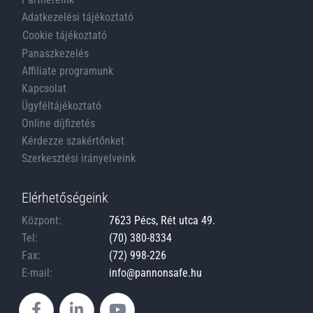
Adatkezelési tájékoztató
Cookie tájékoztató
Panaszkezelés
Affiliate programunk
Kapcsolat
Ügyféltájékoztató
Online díjfizetés
Kérdezze szakértőnket
Szerkesztési irányelveink
Elérhetőségeink
Központ:
7623 Pécs, Rét utca 49.
Tel:
(70) 380-8334
Fax:
(72) 998-226
E-mail:
info@pannonsafe.hu