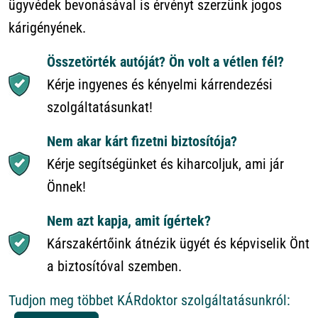
ügyvédek bevonásával is érvényt szerzünk jogos
kárigényének.
Összetörték autóját? Ön volt a vétlen fél?
Kérje ingyenes és kényelmi kárrendezési
szolgáltatásunkat!
Nem akar kárt fizetni biztosítója?
Kérje segítségünket és kiharcoljuk, ami jár
Önnek!
Nem azt kapja, amit ígértek?
Kárszakértőink átnézik ügyét és képviselik Önt
a biztosítóval szemben.
Tudjon meg többet KÁRdoktor szolgáltatásunkról: