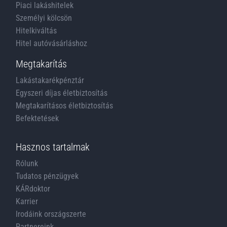
Piaci lakáshitelek
Személyi kölcsön
Hitelkiváltás
Hitel autóvásárláshoz
Megtakarítás
Lakástakarékpénztár
Egyszeri díjas életbiztosítás
Megtakarításos életbiztosítás
Befektetések
Hasznos tartalmak
Rólunk
Tudatos pénzügyek
KÁRdoktor
Karrier
Irodáink országszerte
Partnereink