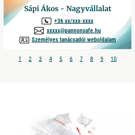
Sápi Ákos - Nagyvállalat
+36 xx/xxx-xxxx
xxxxx@pannonsafe.hu
Személyes tanácsadói weboldalam
1
2
3
4
5
6
7
8
9
10