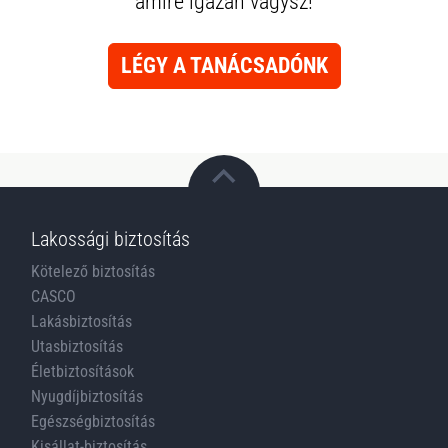
amire igazán vágysz!
LÉGY A TANÁCSADÓNK
Lakossági biztosítás
Kötelező biztosítás
CASCO
Lakásbiztosítás
Utasbiztosítás
Életbiztosítások
Nyugdíjbiztosítás
Egészségbiztosítás
Kisállat-biztosítás