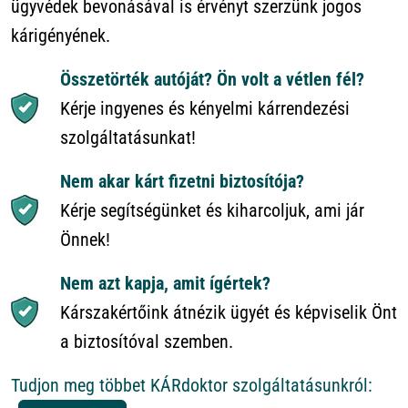
ügyvédek bevonásával is érvényt szerzünk jogos
kárigényének.
Összetörték autóját? Ön volt a vétlen fél?
Kérje ingyenes és kényelmi kárrendezési
szolgáltatásunkat!
Nem akar kárt fizetni biztosítója?
Kérje segítségünket és kiharcoljuk, ami jár
Önnek!
Nem azt kapja, amit ígértek?
Kárszakértőink átnézik ügyét és képviselik Önt
a biztosítóval szemben.
Tudjon meg többet KÁRdoktor szolgáltatásunkról: