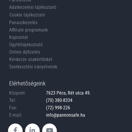
Adatkezelési tájékoztató
Cookie tájékoztató
Panaszkezelés
Affiliate programunk
Kapcsolat
Ügyféltájékoztató
Online díjfizetés
Kérdezze szakértőnket
Szerkesztési irányelveink
Elérhetőségeink
Központ:
7623 Pécs, Rét utca 49.
Tel:
(70) 380-8334
Fax:
(72) 998-226
E-mail:
info@pannonsafe.hu