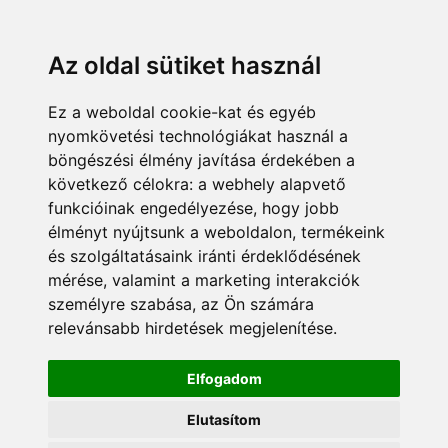
KÁRDOKTOR
ÜGYFÉLZÓNA
MUNKATÁRSAK
+36 70 380 8334
info@pannonsafe.hu
Az oldal sütiket használ
Ez a weboldal cookie-kat és egyéb
nyomkövetési technológiákat használ a
böngészési élmény javítása érdekében a
következő célokra:
a webhely alapvető
funkcióinak engedélyezése
,
hogy jobb
élményt nyújtsunk a weboldalon
,
termékeink
és szolgáltatásaink iránti érdeklődésének
mérése, valamint a marketing interakciók
személyre szabása
,
az Ön számára
relevánsabb hirdetések megjelenítése
.
Elfogadom
Elutasítom