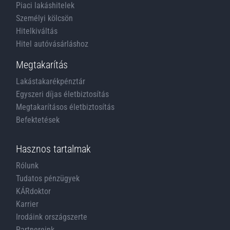
Piaci lakáshitelek
Személyi kölcsön
Hitelkiváltás
Hitel autóvásárláshoz
Megtakarítás
Lakástakarékpénztár
Egyszeri díjas életbiztosítás
Megtakarításos életbiztosítás
Befektetések
Hasznos tartalmak
Rólunk
Tudatos pénzügyek
KÁRdoktor
Karrier
Irodáink országszerte
Partnereink