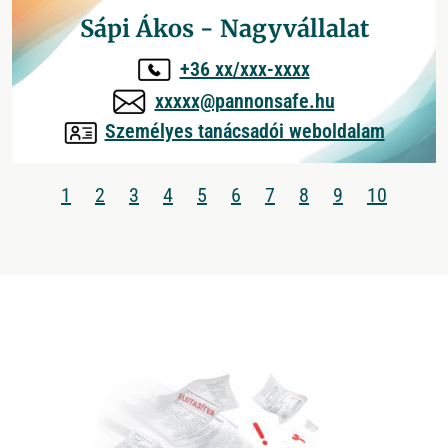
Sápi Ákos - Nagyvállalat
+36 xx/xxx-xxxx
xxxxx@pannonsafe.hu
Személyes tanácsadói weboldalam
1
2
3
4
5
6
7
8
9
10