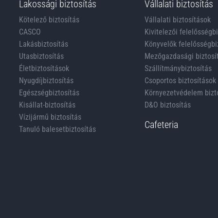
Lakossági biztosítás
Vállalati biztosítás
Kötelező biztosítás
Vállalati biztosítások
CASCO
Kivitelezői felelősségb
Lakásbiztosítás
Könyvelők felelősségbi
Utasbiztosítás
Mezőgazdasági biztosí
Életbiztosítások
Szállítmánybiztosítás
Nyugdíjbiztosítás
Csoportos biztosítások
Egészségbiztosítás
Környezetvédelem bizt
Kisállat-biztosítás
D&O biztosítás
Vízijármű biztosítás
Cafeteria
Tanuló balesetbiztosítás