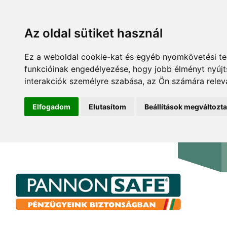
Az oldal sütiket használ
Ez a weboldal cookie-kat és egyéb nyomkövetési te
funkcióinak engedélyezése
,
hogy jobb élményt nyúj
interakciók személyre szabása
,
az Ön számára relev
Elfogadom
Elutasítom
Beállítások megváltozt