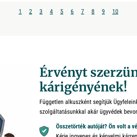
1
2
3
4
5
6
7
8
9
10
Érvényt szerzün
kárigényének!
Független alkuszként segítjük Ügyfelei
szolgáltatásunkkal akár ügyvédek bevon
Összetörték autóját? Ön volt a vé
Kérje ingyenes és kényelmi kárre