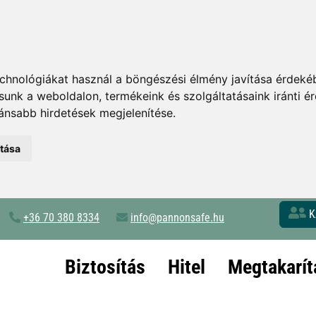
chnológiákat használ a böngészési élmény javítása érdeké
tsunk a weboldalon
,
termékeink és szolgáltatásaink iránti 
ánsabb hirdetések megjelenítése
.
atása
K
+36 70 380 8334
info@pannonsafe.hu
Biztosítás
Hitel
Megtakarít