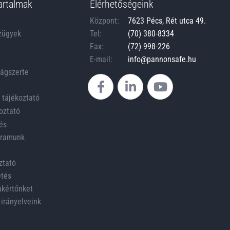
artalmak
Elérhetőségeink
Központ:
7623 Pécs, Rét utca 49.
zügyek
Tel:
(70) 380-8334
Fax:
(72) 998-226
E-mail:
info@pannonsafe.hu
zágszerte
 tájékoztató
oztató
és
ogramunk
ztató
etés
akértőnket
 irányelveink