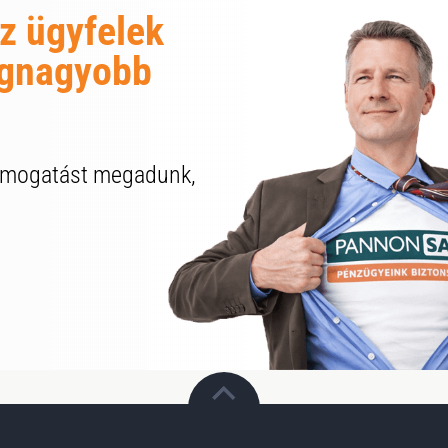
az ügyfelek
legnagyobb
támogatást megadunk,