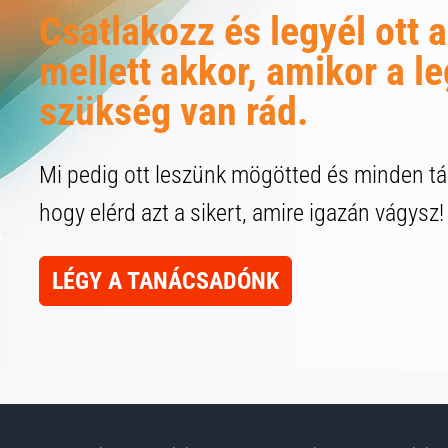
Csatlakozz és legyél ott 
mellett akkor, amikor a 
szükség van rád.
Mi pedig ott leszünk mögötted és minden 
hogy elérd azt a sikert, amire igazán vágysz!
LÉGY A TANÁCSADÓNK