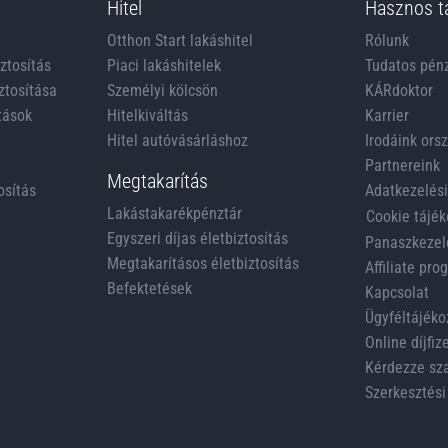
Hitel
Hasznos t
Otthon Start lakáshitel
Rólunk
iztosítás
Piaci lakáshitelek
Tudatos pén
ztosítása
Személyi kölcsön
KÁRdoktor
tások
Hitelkiváltás
Karrier
Hitel autóvásárláshoz
Irodáink ors
Partnereink
Megtakarítás
osítás
Adatkezelési
Lakástakarékpénztár
Cookie tájék
Egyszeri díjas életbiztosítás
Panaszkezel
Megtakarításos életbiztosítás
Affiliate pr
Befektetések
Kapcsolat
Ügyféltájéko
Online díjfiz
Kérdezze sz
Szerkesztési