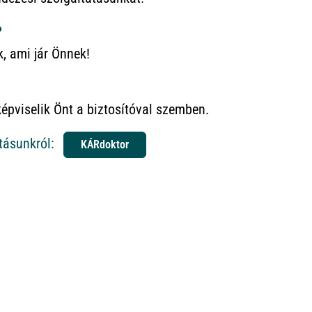
?
k, ami jár Önnek!
képviselik Önt a biztosítóval szemben.
tásunkról:
KÁRdoktor