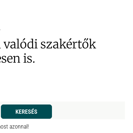
valódi szakértők
sen is.
KERESÉS
ost azonnal!