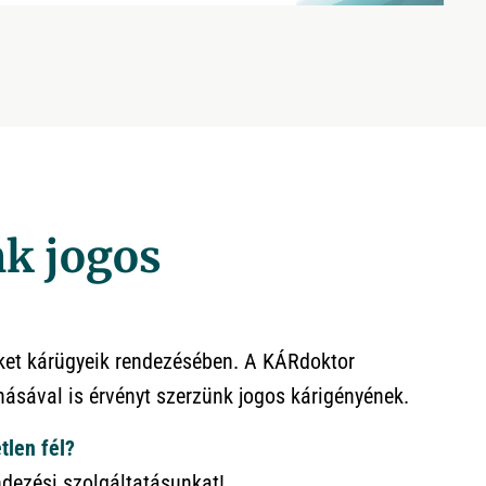
k jogos
nket kárügyeik rendezésében. A KÁRdoktor
ásával is érvényt szerzünk jogos kárigényének.
tlen fél?
ndezési szolgáltatásunkat!