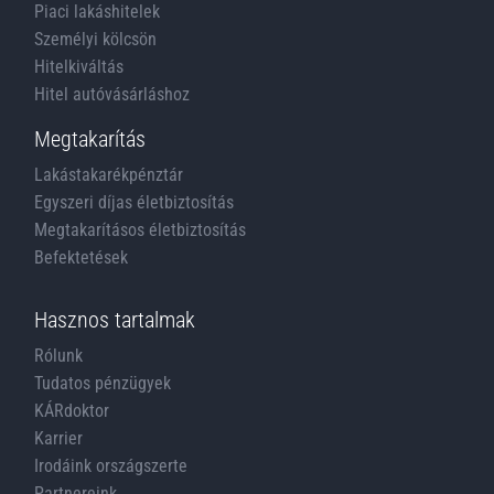
Piaci lakáshitelek
Személyi kölcsön
Hitelkiváltás
Hitel autóvásárláshoz
Megtakarítás
Lakástakarékpénztár
Egyszeri díjas életbiztosítás
Megtakarításos életbiztosítás
Befektetések
Hasznos tartalmak
Rólunk
Tudatos pénzügyek
KÁRdoktor
Karrier
Irodáink országszerte
Partnereink