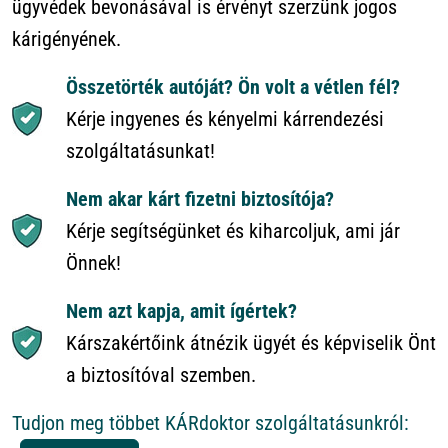
ügyvédek bevonásával is érvényt szerzünk jogos
kárigényének.
Összetörték autóját? Ön volt a vétlen fél?
Kérje ingyenes és kényelmi kárrendezési
szolgáltatásunkat!
Nem akar kárt fizetni biztosítója?
Kérje segítségünket és kiharcoljuk, ami jár
Önnek!
Nem azt kapja, amit ígértek?
Kárszakértőink átnézik ügyét és képviselik Önt
a biztosítóval szemben.
Tudjon meg többet KÁRdoktor szolgáltatásunkról: