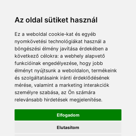
KÁRDOKTOR
ÜGYFÉLZÓNA
MUNKATÁRSAK
+36 70 380 8334
info@pannonsafe.hu
Az oldal sütiket használ
Ez a weboldal cookie-kat és egyéb
nyomkövetési technológiákat használ a
böngészési élmény javítása érdekében a
következő célokra:
a webhely alapvető
funkcióinak engedélyezése
,
hogy jobb
élményt nyújtsunk a weboldalon
,
termékeink
és szolgáltatásaink iránti érdeklődésének
mérése, valamint a marketing interakciók
személyre szabása
,
az Ön számára
relevánsabb hirdetések megjelenítése
.
Elfogadom
Elutasítom