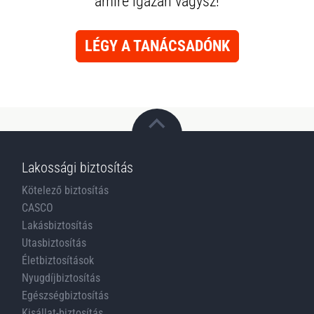
amire igazán vágysz!
LÉGY A TANÁCSADÓNK
Lakossági biztosítás
Kötelező biztosítás
CASCO
Lakásbiztosítás
Utasbiztosítás
Életbiztosítások
Nyugdíjbiztosítás
Egészségbiztosítás
Kisállat-biztosítás