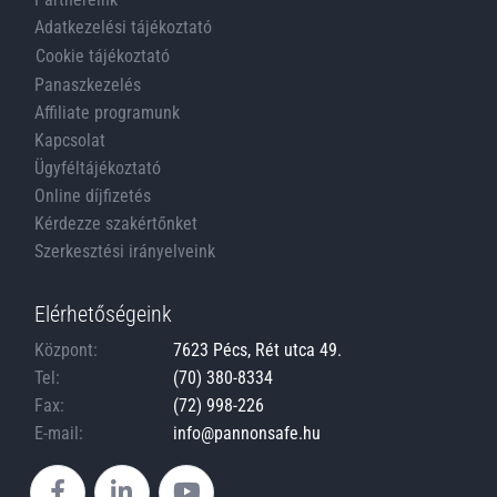
Adatkezelési tájékoztató
Cookie tájékoztató
Panaszkezelés
Affiliate programunk
Kapcsolat
Ügyféltájékoztató
Online díjfizetés
Kérdezze szakértőnket
Szerkesztési irányelveink
Elérhetőségeink
Központ:
7623 Pécs, Rét utca 49.
Tel:
(70) 380-8334
Fax:
(72) 998-226
E-mail:
info@pannonsafe.hu