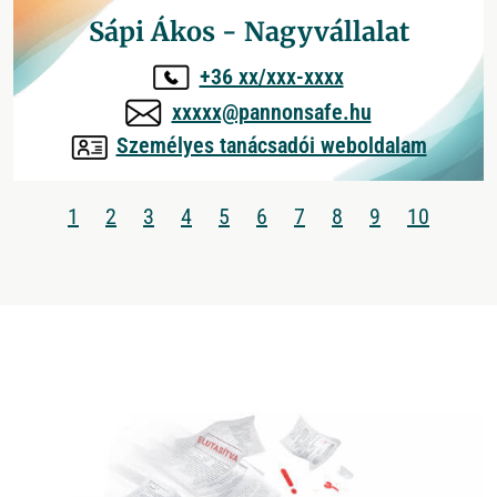
Sápi Ákos - Nagyvállalat
+36 xx/xxx-xxxx
xxxxx@pannonsafe.hu
Személyes tanácsadói weboldalam
1
2
3
4
5
6
7
8
9
10