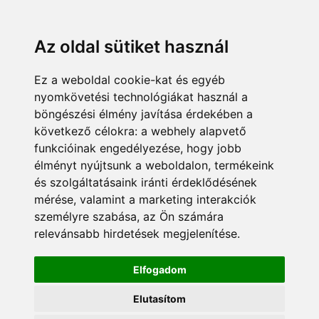
KÁRDOKTOR
ÜGYFÉLZÓNA
MUNKATÁRSAK
+36 70 380 8334
info@pannonsafe.hu
Az oldal sütiket használ
Ez a weboldal cookie-kat és egyéb
nyomkövetési technológiákat használ a
böngészési élmény javítása érdekében a
következő célokra:
a webhely alapvető
funkcióinak engedélyezése
,
hogy jobb
élményt nyújtsunk a weboldalon
,
termékeink
és szolgáltatásaink iránti érdeklődésének
mérése, valamint a marketing interakciók
személyre szabása
,
az Ön számára
relevánsabb hirdetések megjelenítése
.
Elfogadom
Elutasítom