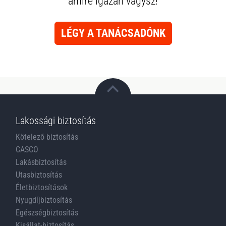
amire igazán vágysz!
LÉGY A TANÁCSADÓNK
Lakossági biztosítás
Kötelező biztosítás
CASCO
Lakásbiztosítás
Utasbiztosítás
Életbiztosítások
Nyugdíjbiztosítás
Egészségbiztosítás
Kisállat-biztosítás