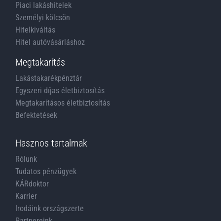
Piaci lakáshitelek
Személyi kölcsön
Hitelkiváltás
Hitel autóvásárláshoz
Megtakarítás
Lakástakarékpénztár
Egyszeri díjas életbiztosítás
Megtakarításos életbiztosítás
Befektetések
Hasznos tartalmak
Rólunk
Tudatos pénzügyek
KÁRdoktor
Karrier
Irodáink országszerte
Partnereink