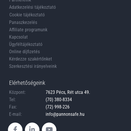
Adatkezelési tájékoztató
Cookie tájékoztató
Panaszkezelés
Affiliate programunk
Kapcsolat
Ügyféltájékoztató
Online díjfizetés
Kérdezze szakértőnket
Szerkesztési irányelveink
Elérhetőségeink
Központ:
7623 Pécs, Rét utca 49.
Tel:
(70) 380-8334
Fax:
(72) 998-226
E-mail:
info@pannonsafe.hu