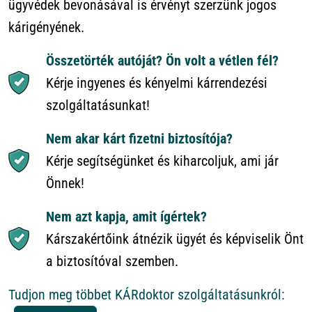
ügyvédek bevonásával is érvényt szerzünk jogos
kárigényének.
Összetörték autóját? Ön volt a vétlen fél?
Kérje ingyenes és kényelmi kárrendezési
szolgáltatásunkat!
Nem akar kárt fizetni biztosítója?
Kérje segítségünket és kiharcoljuk, ami jár
Önnek!
Nem azt kapja, amit ígértek?
Kárszakértőink átnézik ügyét és képviselik Önt
a biztosítóval szemben.
Tudjon meg többet KÁRdoktor szolgáltatásunkról: