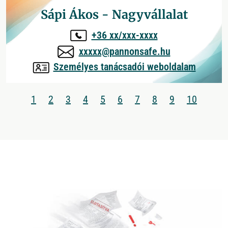
Sápi Ákos - Nagyvállalat
+36 xx/xxx-xxxx
xxxxx@pannonsafe.hu
Személyes tanácsadói weboldalam
1
2
3
4
5
6
7
8
9
10