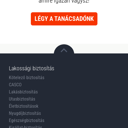
amire igazán vágysz!
LÉGY A TANÁCSADÓNK
Lakossági biztosítás
Kötelező biztosítás
CASCO
Lakásbiztosítás
Utasbiztosítás
Életbiztosítások
Nyugdíjbiztosítás
Egészségbiztosítás
Kisállat-biztosítás