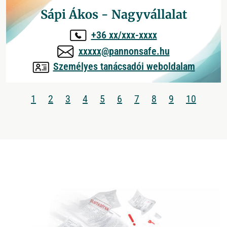
Sápi Ákos - Nagyvállalat
+36 xx/xxx-xxxx
xxxxx@pannonsafe.hu
Személyes tanácsadói weboldalam
1
2
3
4
5
6
7
8
9
10