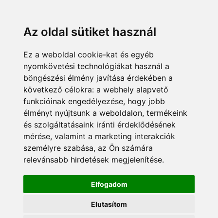
KÁRDOKTOR
ÜGYFÉLZÓNA
MUNKATÁRSAK
+36 70 380 8334
info@pannonsafe.hu
Az oldal sütiket használ
Ez a weboldal cookie-kat és egyéb
nyomkövetési technológiákat használ a
böngészési élmény javítása érdekében a
következő célokra:
a webhely alapvető
funkcióinak engedélyezése
,
hogy jobb
élményt nyújtsunk a weboldalon
,
termékeink
és szolgáltatásaink iránti érdeklődésének
mérése, valamint a marketing interakciók
személyre szabása
,
az Ön számára
relevánsabb hirdetések megjelenítése
.
Elfogadom
Elutasítom