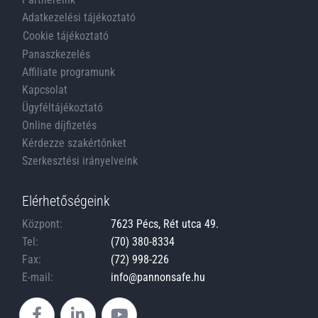
Adatkezelési tájékoztató
Cookie tájékoztató
Panaszkezelés
Affiliate programunk
Kapcsolat
Ügyféltájékoztató
Online díjfizetés
Kérdezze szakértőnket
Szerkesztési irányelveink
Elérhetőségeink
Központ:
7623 Pécs, Rét utca 49.
Tel:
(70) 380-8334
Fax:
(72) 998-226
E-mail:
info@pannonsafe.hu