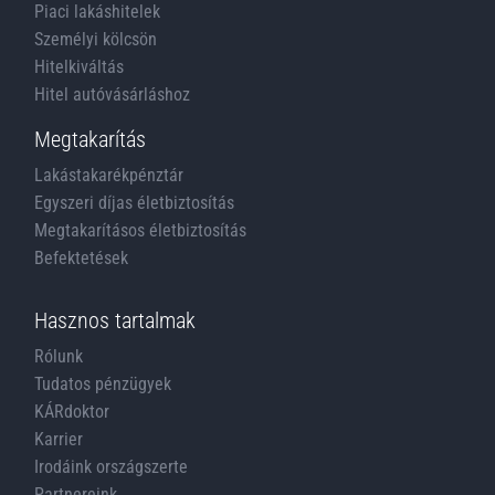
Piaci lakáshitelek
Személyi kölcsön
Hitelkiváltás
Hitel autóvásárláshoz
Megtakarítás
Lakástakarékpénztár
Egyszeri díjas életbiztosítás
Megtakarításos életbiztosítás
Befektetések
Hasznos tartalmak
Rólunk
Tudatos pénzügyek
KÁRdoktor
Karrier
Irodáink országszerte
Partnereink