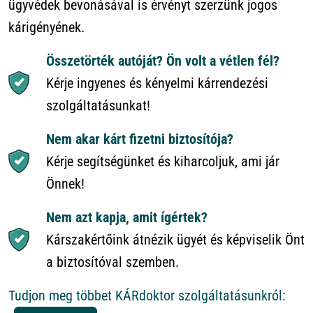
ügyvédek bevonásával is érvényt szerzünk jogos
kárigényének.
Összetörték autóját? Ön volt a vétlen fél?
Kérje ingyenes és kényelmi kárrendezési
szolgáltatásunkat!
Nem akar kárt fizetni biztosítója?
Kérje segítségünket és kiharcoljuk, ami jár
Önnek!
Nem azt kapja, amit ígértek?
Kárszakértőink átnézik ügyét és képviselik Önt
a biztosítóval szemben.
Tudjon meg többet KÁRdoktor szolgáltatásunkról: