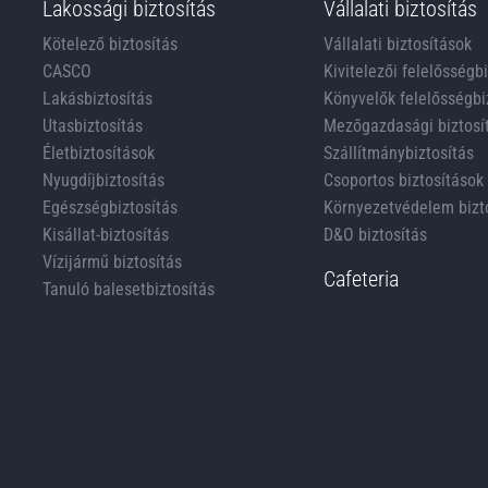
Lakossági biztosítás
Vállalati biztosítás
Kötelező biztosítás
Vállalati biztosítások
CASCO
Kivitelezői felelősségb
Lakásbiztosítás
Könyvelők felelősségbi
Utasbiztosítás
Mezőgazdasági biztosí
Életbiztosítások
Szállítmánybiztosítás
Nyugdíjbiztosítás
Csoportos biztosítások
Egészségbiztosítás
Környezetvédelem bizt
Kisállat-biztosítás
D&O biztosítás
Vízijármű biztosítás
Cafeteria
Tanuló balesetbiztosítás