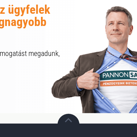
az ügyfelek
legnagyobb
támogatást megadunk,