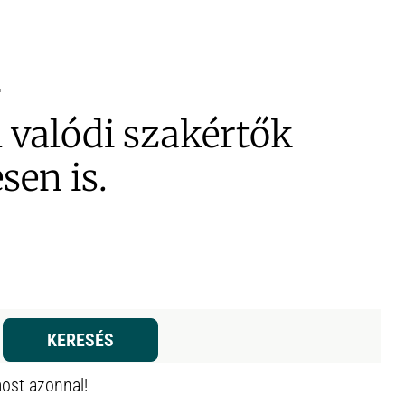
valódi szakértők
sen is.
KERESÉS
ost azonnal!