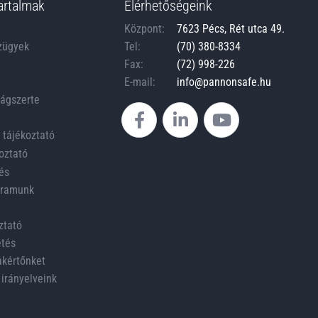
artalmak
Elérhetőségeink
Központ:
7623 Pécs, Rét utca 49.
zügyek
Tel:
(70) 380-8334
Fax:
(72) 998-226
E-mail:
info@pannonsafe.hu
zágszerte
 tájékoztató
oztató
és
ogramunk
ztató
etés
akértőnket
 irányelveink