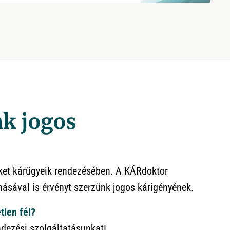
k jogos
nket kárügyeik rendezésében. A KÁRdoktor
ásával is érvényt szerzünk jogos kárigényének.
tlen fél?
ndezési szolgáltatásunkat!