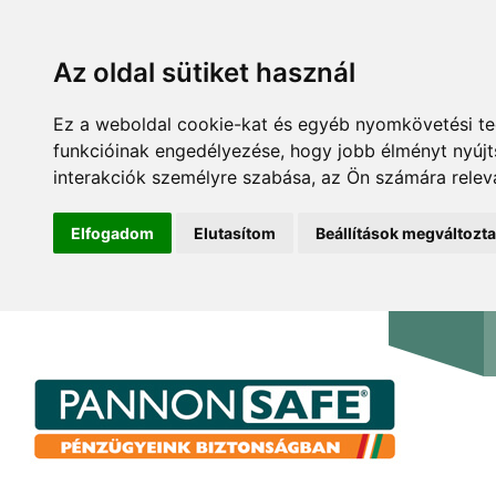
Az oldal sütiket használ
Ez a weboldal cookie-kat és egyéb nyomkövetési te
funkcióinak engedélyezése
,
hogy jobb élményt nyúj
interakciók személyre szabása
,
az Ön számára relev
Elfogadom
Elutasítom
Beállítások megváltozt