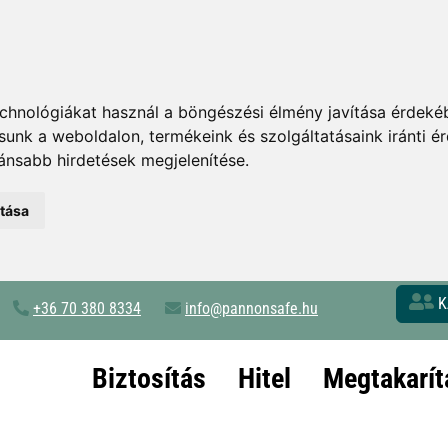
chnológiákat használ a böngészési élmény javítása érdeké
tsunk a weboldalon
,
termékeink és szolgáltatásaink iránti 
ánsabb hirdetések megjelenítése
.
atása
K
+36 70 380 8334
info@pannonsafe.hu
Biztosítás
Hitel
Megtakarít