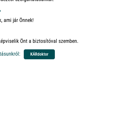
?
k, ami jár Önnek!
képviselik Önt a biztosítóval szemben.
tásunkról:
KÁRdoktor