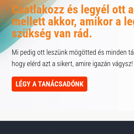
Csatlakozz és legyél ott 
mellett akkor, amikor a 
szükség van rád.
Mi pedig ott leszünk mögötted és minden 
hogy elérd azt a sikert, amire igazán vágysz!
LÉGY A TANÁCSADÓNK