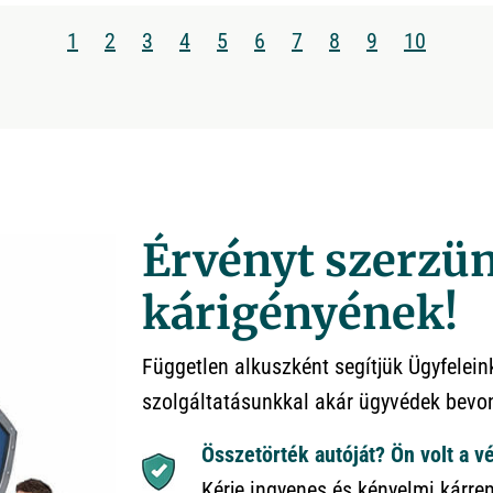
1
2
3
4
5
6
7
8
9
10
Érvényt szerzün
kárigényének!
Független alkuszként segítjük Ügyfelei
szolgáltatásunkkal akár ügyvédek bevon
Összetörték autóját? Ön volt a vé
Kérje ingyenes és kényelmi kárre