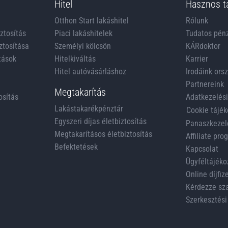
Hitel
Hasznos t
Otthon Start lakáshitel
Rólunk
iztosítás
Piaci lakáshitelek
Tudatos pén
ztosítása
Személyi kölcsön
KÁRdoktor
tások
Hitelkiváltás
Karrier
Hitel autóvásárláshoz
Irodáink ors
Partnereink
Megtakarítás
osítás
Adatkezelési
Lakástakarékpénztár
Cookie tájék
Egyszeri díjas életbiztosítás
Panaszkezel
Megtakarításos életbiztosítás
Affiliate pr
Befektetések
Kapcsolat
Ügyféltájéko
Online díjfiz
Kérdezze sz
Szerkesztési