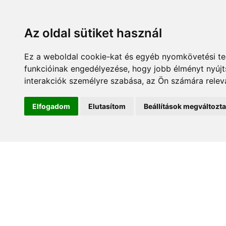
Az oldal sütiket használ
Ez a weboldal cookie-kat és egyéb nyomkövetési te
funkcióinak engedélyezése
,
hogy jobb élményt nyúj
interakciók személyre szabása
,
az Ön számára relev
Elfogadom
Elutasítom
Beállítások megváltozt