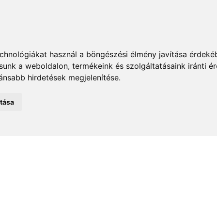
chnológiákat használ a böngészési élmény javítása érdeké
tsunk a weboldalon
,
termékeink és szolgáltatásaink iránti 
ánsabb hirdetések megjelenítése
.
atása