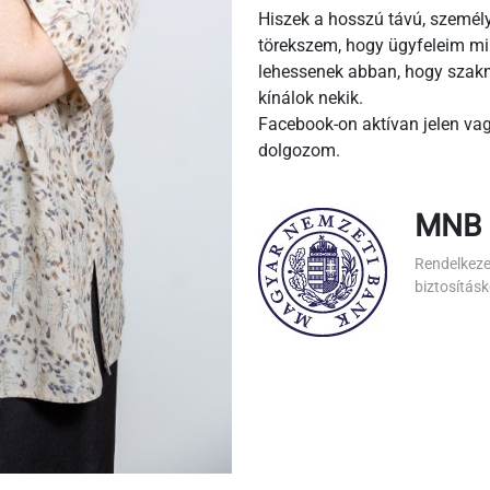
Hiszek a hosszú távú, szemé
törekszem, hogy ügyfeleim mi
lehessenek abban, hogy szakm
kínálok nekik.
Facebook-on aktívan jelen vagy
dolgozom.
MNB 
Rendelkeze
biztosításk