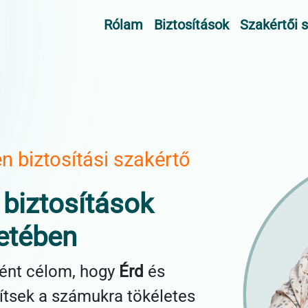
Rólam
Biztosítások
Szakértői 
en biztosítási szakértő
 biztosítások
etében
ként célom, hogy
Érd
és
ítsek a számukra tökéletes