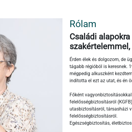
Rólam
Családi alapokra 
szakértelemmel,
Érden élek és dolgozom, de üg
tágabb régióból is keresnek. 
mégpedig alkuszként kezdtem 
indította el ezt az utat, és é
Főként vagyonbiztosításokkal
felelősségbiztosításról (KGFB)
utasbiztosításról, társasházi v
felelősségbiztosításról.
Egészségbiztosítás, életbiztos