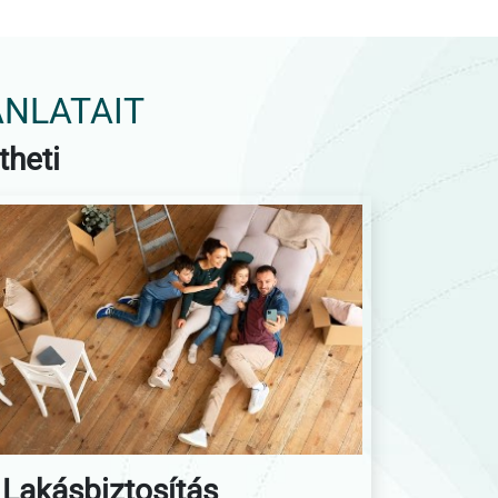
ÁNLATAIT
theti
Lakásbiztosítás