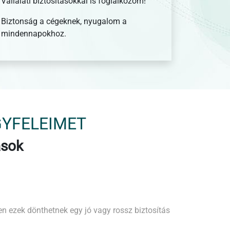
Vállalati biztosításokkal is foglalkozom!
Biztonság a cégeknek, nyugalom a
mindennapokhoz.
GYFELEIMET
ások
szen ezek dönthetnek egy jó vagy rossz biztosítás