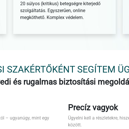
20 súlyos (kritikus) betegségre kiterjedő
szolgáltatás. Egyszerűen, online
megköthető. Komplex védelem.
SI SZAKÉRTŐKÉNT SEGÍTEM Ü
edi és rugalmas biztosítási megold
Precíz vagyok
zól – ugyanúgy, mint egy
Ügyelni kell a részletekre, hi
között.