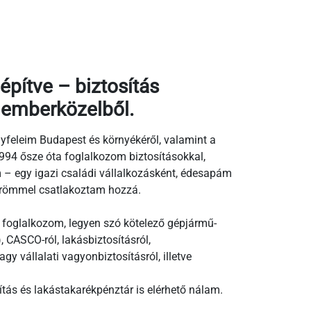
építve – biztosítás
 emberközelből.
yfeleim Budapest és környékéről, valamint a
1994 ősze óta foglalkozom biztosításokkal,
– egy igazi családi vállalkozásként, édesapám
n örömmel csatlakoztam hozzá.
 foglalkozom, legyen szó kötelező gépjármű-
, CASCO-ról, lakásbiztosításról,
agy vállalati vagyonbiztosításról, illetve
ítás és lakástakarékpénztár is elérhető nálam.