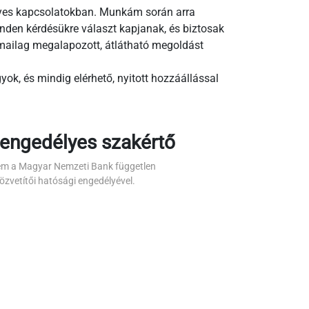
lyes kapcsolatokban. Munkám során arra
nden kérdésükre választ kapjanak, és biztosak
ailag megalapozott, átlátható megoldást
ok, és mindig elérhető, nyitott hozzáállással
engedélyes szakértő
m a Magyar Nemzeti Bank független
özvetítői hatósági engedélyével.