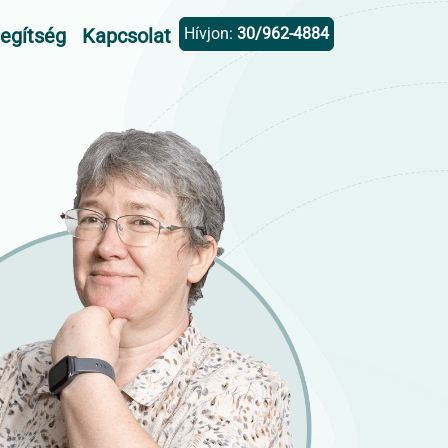
segítség
Kapcsolat
Hívjon:
30/962-4884