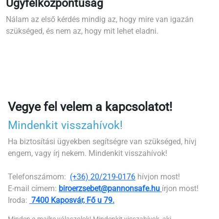
Ügyfélközpontúság
Nálam az első kérdés mindig az, hogy mire van igazán
szükséged, és nem az, hogy mit lehet eladni.
Vegye fel velem a kapcsolatot!
Mindenkit visszahívok!
Ha biztosítási ügyekben segítségre van szükséged, hívj
engem, vagy írj nekem. Mindenkit visszahívok!
Telefonszámom:
(+36) 20/219-0176
hívjon most!
E-mail címem:
biroerzsebet@pannonsafe.hu
írjon most!
Iroda:
7400 Kaposvár, Fő u 79.