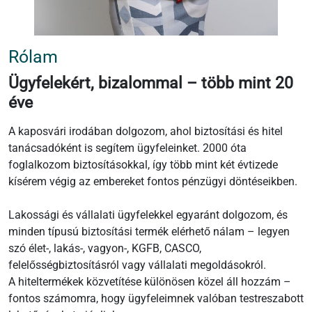
Rólam
Ügyfelekért, bizalommal – több mint 20
éve
A kaposvári irodában dolgozom, ahol biztosítási és hitel
tanácsadóként is segítem ügyfeleinket. 2000 óta
foglalkozom biztosításokkal, így több mint két évtizede
kísérem végig az embereket fontos pénzügyi döntéseikben.
Lakossági és vállalati ügyfelekkel egyaránt dolgozom, és
minden típusú biztosítási termék elérhető nálam – legyen
szó élet-, lakás-, vagyon-, KGFB, CASCO,
felelősségbiztosításról vagy vállalati megoldásokról.
A hiteltermékek közvetítése különösen közel áll hozzám –
fontos számomra, hogy ügyfeleimnek valóban testreszabott